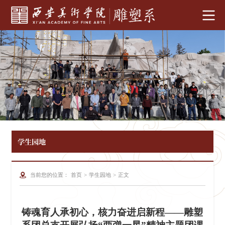
学生园地
当前您的位置：
首页
>
学生园地
>
正文
铸魂育人承初心，核力奋进启新程——雕塑