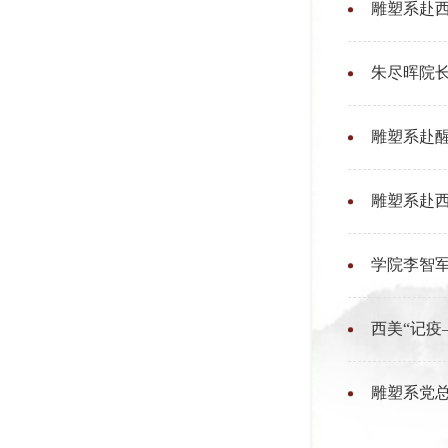
雕塑系赴
朱尽晖院
雕塑系赴醒
雕塑系赴
学院李智
西美“记疫
雕塑系党