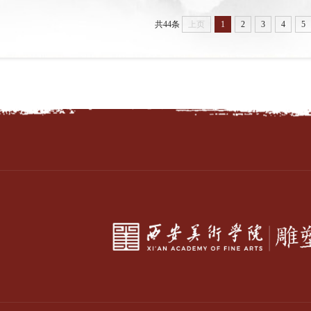
共44条
上页
1
2
3
4
5