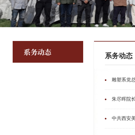
系务动态
系务动态
雕塑系党
朱尽晖院
中共西安