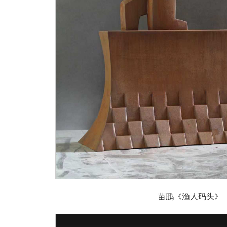
苗鹏《渔人码头》