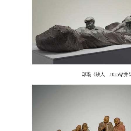
邸琨《铁人—1025钻井