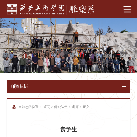
师资队伍
当前您的位置：
首页
>
师资队伍
>
讲师
>
正文
袁予生